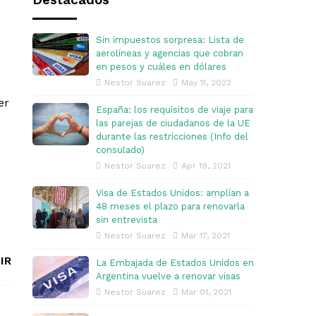
Destacados
Sin impuestos sorpresa: Lista de
aerolíneas y agencias que cobran
en pesos y cuáles en dólares
Nestor Suarez
May 11, 2022
er
España: los requisitos de viaje para
las parejas de ciudadanos de la UE
durante las restricciones (Info del
consulado)
Nestor Suarez
Apr 19, 2021
Visa de Estados Unidos: amplían a
48 meses el plazo para renovarla
sin entrevista
Nestor Suarez
Mar 17, 2021
IR
La Embajada de Estados Unidos en
Argentina vuelve a renovar visas
Nestor Suarez
Mar 01, 2021