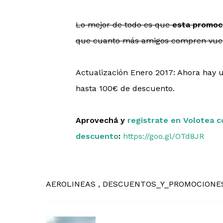
Lo mejor de todo es que
esta promoci
que cuanto más amigos compren vuelo
Actualización Enero 2017: Ahora hay u
hasta 100€ de descuento.
Aprovechá y
registrate en Volotea c
descuento
:
https://goo.gl/OTd8JR
AEROLINEAS
DESCUENTOS_Y_PROMOCION