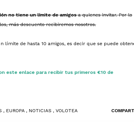
ón no tiene un límite de amigos
a quienes invitar. Por lo
s, más descuento recibiremos nosotros.
n límite de hasta 10 amigos, es decir que se puede obten
on este enlace para recibir tus primeros €10 de
ES
EUROPA
NOTICIAS
VOLOTEA
COMPART