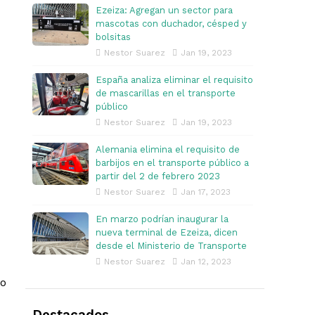
Ezeiza: Agregan un sector para
mascotas con duchador, césped y
bolsitas
Nestor Suarez
Jan 19, 2023
España analiza eliminar el requisito
de mascarillas en el transporte
público
Nestor Suarez
Jan 19, 2023
Alemania elimina el requisito de
barbijos en el transporte público a
partir del 2 de febrero 2023
Nestor Suarez
Jan 17, 2023
En marzo podrían inaugurar la
nueva terminal de Ezeiza, dicen
desde el Ministerio de Transporte
Nestor Suarez
Jan 12, 2023
to