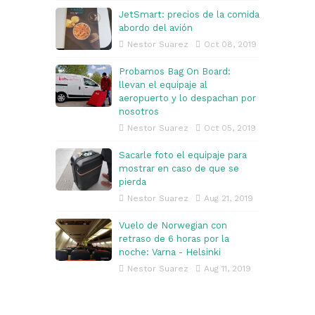
JetSmart: precios de la comida
abordo del avión
Nestor Suarez
Oct 08, 2019
Probamos Bag On Board:
llevan el equipaje al
aeropuerto y lo despachan por
nosotros
Nestor Suarez
Oct 05, 2019
Sacarle foto el equipaje para
mostrar en caso de que se
pierda
Nestor Suarez
Aug 21, 2019
Vuelo de Norwegian con
retraso de 6 horas por la
noche: Varna - Helsinki
Nestor Suarez
Aug 11, 2019