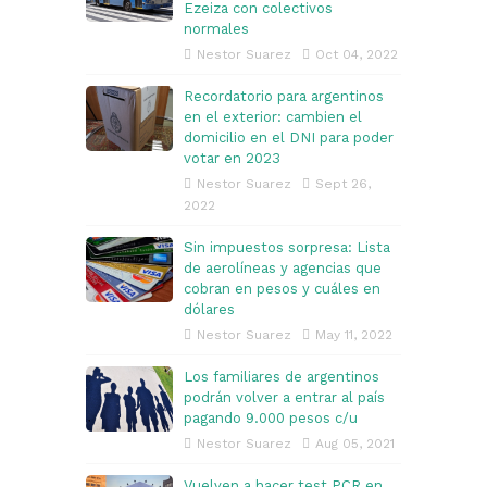
Ezeiza con colectivos
normales
Nestor Suarez
Oct 04, 2022
Recordatorio para argentinos
en el exterior: cambien el
domicilio en el DNI para poder
votar en 2023
Nestor Suarez
Sept 26,
2022
Sin impuestos sorpresa: Lista
de aerolíneas y agencias que
cobran en pesos y cuáles en
dólares
Nestor Suarez
May 11, 2022
Los familiares de argentinos
podrán volver a entrar al país
pagando 9.000 pesos c/u
Nestor Suarez
Aug 05, 2021
Vuelven a hacer test PCR en