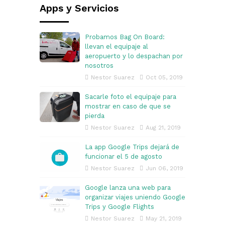
Apps y Servicios
Probamos Bag On Board:
llevan el equipaje al
aeropuerto y lo despachan por
nosotros
Nestor Suarez
Oct 05, 2019
Sacarle foto el equipaje para
mostrar en caso de que se
pierda
Nestor Suarez
Aug 21, 2019
La app Google Trips dejará de
funcionar el 5 de agosto
Nestor Suarez
Jun 06, 2019
Google lanza una web para
organizar viajes uniendo Google
Trips y Google Flights
Nestor Suarez
May 21, 2019