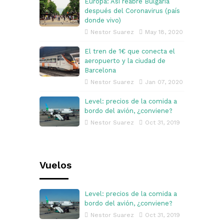
Europa: Así reabre Bulgaria
después del Coronavirus (país
donde vivo)
Nestor Suarez
May 18, 2020
El tren de 1€ que conecta el
aeropuerto y la ciudad de
Barcelona
Nestor Suarez
Jan 07, 2020
Level: precios de la comida a
bordo del avión, ¿conviene?
Nestor Suarez
Oct 31, 2019
Vuelos
Level: precios de la comida a
bordo del avión, ¿conviene?
Nestor Suarez
Oct 31, 2019