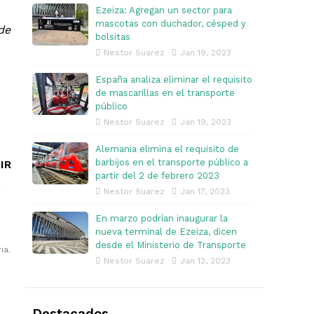
Ezeiza: Agregan un sector para
mascotas con duchador, césped y
de
bolsitas
Nestor Suarez
Jan 19, 2023
España analiza eliminar el requisito
de mascarillas en el transporte
público
Nestor Suarez
Jan 19, 2023
Alemania elimina el requisito de
barbijos en el transporte público a
IR
partir del 2 de febrero 2023
Nestor Suarez
Jan 17, 2023
En marzo podrían inaugurar la
nueva terminal de Ezeiza, dicen
desde el Ministerio de Transporte
ia.
Nestor Suarez
Jan 12, 2023