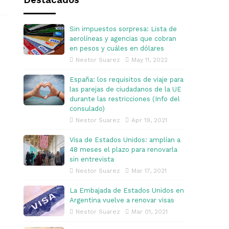
Destacados
Sin impuestos sorpresa: Lista de
aerolíneas y agencias que cobran
en pesos y cuáles en dólares
Nestor Suarez
May 11, 2022
España: los requisitos de viaje para
las parejas de ciudadanos de la UE
durante las restricciones (Info del
consulado)
Nestor Suarez
Apr 19, 2021
Visa de Estados Unidos: amplían a
48 meses el plazo para renovarla
sin entrevista
Nestor Suarez
Mar 17, 2021
La Embajada de Estados Unidos en
Argentina vuelve a renovar visas
Nestor Suarez
Mar 01, 2021