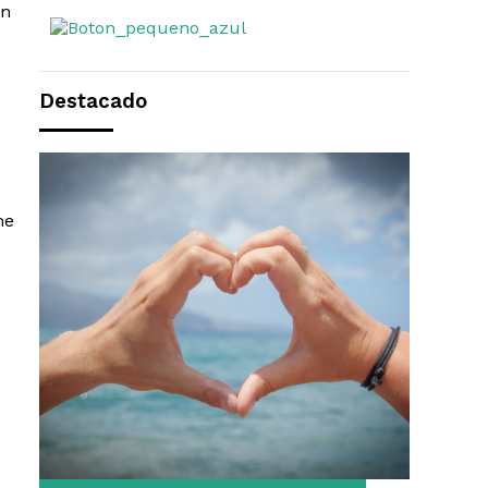
en
Destacado
me