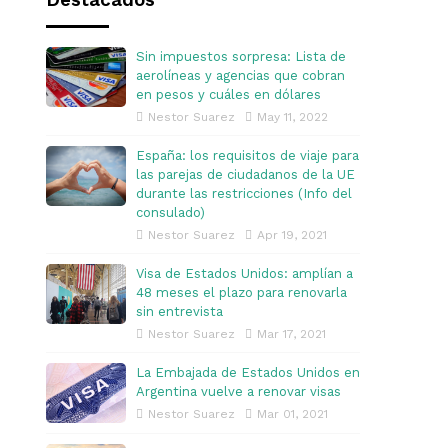
Destacados
Sin impuestos sorpresa: Lista de
aerolíneas y agencias que cobran
en pesos y cuáles en dólares
Nestor Suarez
May 11, 2022
España: los requisitos de viaje para
las parejas de ciudadanos de la UE
durante las restricciones (Info del
consulado)
Nestor Suarez
Apr 19, 2021
Visa de Estados Unidos: amplían a
48 meses el plazo para renovarla
sin entrevista
Nestor Suarez
Mar 17, 2021
La Embajada de Estados Unidos en
Argentina vuelve a renovar visas
Nestor Suarez
Mar 01, 2021