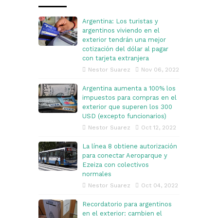
i
o
Argentina: Los turistas y
argentinos viviendo en el
exterior tendrán una mejor
cotización del dólar al pagar
con tarjeta extranjera
Nestor Suarez
Nov 06, 2022
Argentina aumenta a 100% los
impuestos para compras en el
exterior que superen los 300
USD (excepto funcionarios)
Nestor Suarez
Oct 12, 2022
La línea 8 obtiene autorización
para conectar Aeroparque y
Ezeiza con colectivos
normales
Nestor Suarez
Oct 04, 2022
Recordatorio para argentinos
en el exterior: cambien el