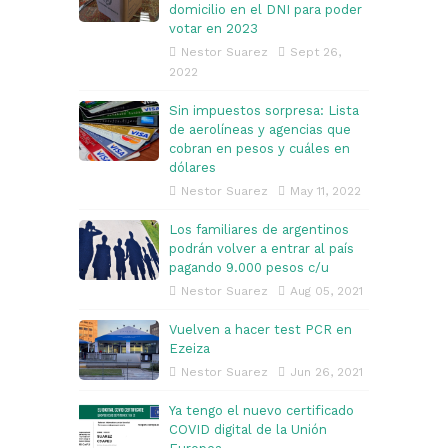
domicilio en el DNI para poder
votar en 2023
Nestor Suarez
Sept 26,
2022
Sin impuestos sorpresa: Lista
de aerolíneas y agencias que
cobran en pesos y cuáles en
dólares
Nestor Suarez
May 11, 2022
Los familiares de argentinos
podrán volver a entrar al país
pagando 9.000 pesos c/u
Nestor Suarez
Aug 05, 2021
Vuelven a hacer test PCR en
Ezeiza
Nestor Suarez
Jun 26, 2021
Ya tengo el nuevo certificado
COVID digital de la Unión