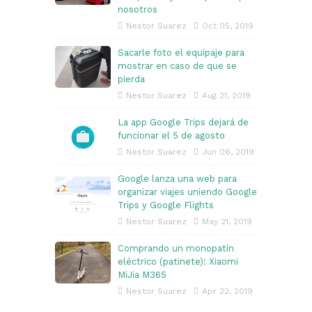
nosotros
Nestor Suarez
Oct 05, 2019
Sacarle foto el equipaje para
mostrar en caso de que se
pierda
Nestor Suarez
Aug 21, 2019
La app Google Trips dejará de
funcionar el 5 de agosto
Nestor Suarez
Jun 06, 2019
Google lanza una web para
organizar viajes uniendo Google
Trips y Google Flights
Nestor Suarez
May 21, 2019
Comprando un monopatín
eléctrico (patinete): Xiaomi
MiJia M365
Nestor Suarez
Apr 22, 2019