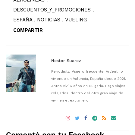
DESCUENTOS_Y_PROMOCIONES
ESPAÑA
NOTICIAS
VUELING
COMPARTIR
Nestor Suarez
Periodista. Viajero frecuente. Argentino
viviendo en Valencia, España desde 2021.
Antes viví 6 años en Bulgaria. Hago viajes
relajados, dentro del otro gran viaje de
vivir en el extranjero.
Comentá con tu Facebook