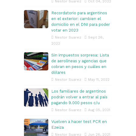
Nestor Suarez
Oct 04, 2022
Recordatorio para argentinos
en el exterior: cambien el
domicilio en el DNI para poder
votar en 2023
Nestor Suarez
Sept 26,
2022
Sin impuestos sorpresa: Lista
de aerolíneas y agencias que
cobran en pesos y cuáles en
dólares
Nestor Suarez
May 11, 2022
Los familiares de argentinos
podrán volver a entrar al país
pagando 9.000 pesos c/u
Nestor Suarez
Aug 05, 2021
Vuelven a hacer test PCR en
Ezeiza
Nestor Suarez
Jun 26, 2021