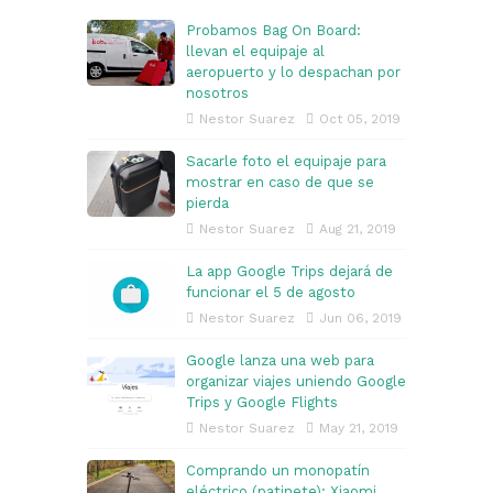
Probamos Bag On Board:
llevan el equipaje al
aeropuerto y lo despachan por
nosotros
Nestor Suarez
Oct 05, 2019
Sacarle foto el equipaje para
mostrar en caso de que se
pierda
Nestor Suarez
Aug 21, 2019
La app Google Trips dejará de
funcionar el 5 de agosto
Nestor Suarez
Jun 06, 2019
Google lanza una web para
organizar viajes uniendo Google
Trips y Google Flights
Nestor Suarez
May 21, 2019
Comprando un monopatín
eléctrico (patinete): Xiaomi