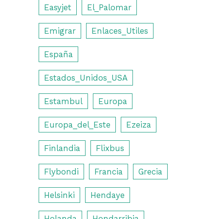
Easyjet
El_Palomar
Emigrar
Enlaces_Utiles
España
Estados_Unidos_USA
Estambul
Europa
Europa_del_Este
Ezeiza
Finlandia
Flixbus
Flybondi
Francia
Grecia
Helsinki
Hendaye
Holanda
Hondarribia