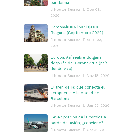
pandemia
Nestor Suarez
Dec 08,
2020
Coronavirus y los viajes a
Bulgaria (Septiembre 2020)
Nestor Suarez
Sept 03,
2020
Europa: Así reabre Bulgaria
después del Coronavirus (país
donde vivo)
Nestor Suarez
May 18, 2020
El tren de 1€ que conecta el
aeropuerto y la ciudad de
Barcelona
Nestor Suarez
Jan 07, 2020
Level: precios de la comida a
bordo del avión, ¿conviene?
Nestor Suarez
Oct 31, 2019