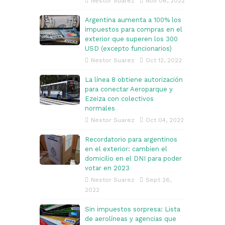
Nestor Suarez
Nov 06, 2022
Argentina aumenta a 100% los
impuestos para compras en el
exterior que superen los 300
USD (excepto funcionarios)
Nestor Suarez
Oct 12, 2022
La línea 8 obtiene autorización
para conectar Aeroparque y
Ezeiza con colectivos
normales
Nestor Suarez
Oct 04, 2022
Recordatorio para argentinos
en el exterior: cambien el
domicilio en el DNI para poder
votar en 2023
Nestor Suarez
Sept 26,
2022
Sin impuestos sorpresa: Lista
de aerolíneas y agencias que