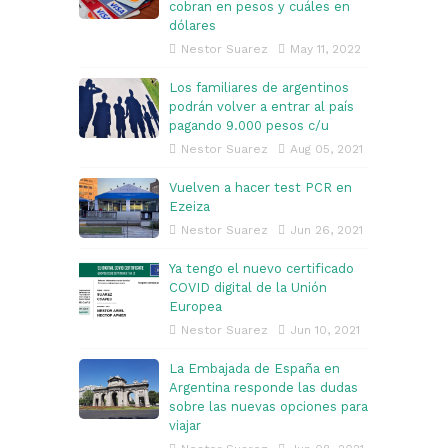
cobran en pesos y cuáles en
dólares
Nestor Suarez
May 11, 2022
Los familiares de argentinos
podrán volver a entrar al país
pagando 9.000 pesos c/u
Nestor Suarez
Aug 05, 2021
Vuelven a hacer test PCR en
Ezeiza
Nestor Suarez
Jun 26, 2021
Ya tengo el nuevo certificado
COVID digital de la Unión
Europea
Nestor Suarez
Jun 10, 2021
La Embajada de España en
Argentina responde las dudas
sobre las nuevas opciones para
viajar