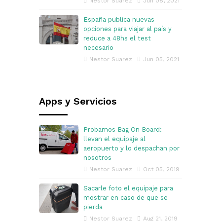
Nestor Suarez
Jun 08, 2021
España publica nuevas
opciones para viajar al país y
reduce a 48hs el test
necesario
Nestor Suarez
Jun 05, 2021
Apps y Servicios
Probamos Bag On Board:
llevan el equipaje al
aeropuerto y lo despachan por
nosotros
Nestor Suarez
Oct 05, 2019
Sacarle foto el equipaje para
mostrar en caso de que se
pierda
Nestor Suarez
Aug 21, 2019