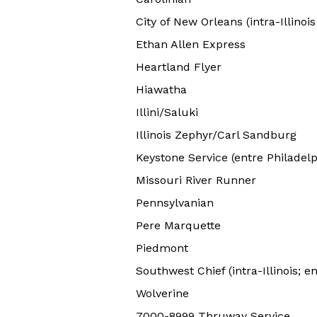
City of New Orleans (intra-Illinoi
Ethan Allen Express
Heartland Flyer
Hiawatha
Illini/Saluki
Illinois Zephyr/Carl Sandburg
Keystone Service (entre Philadelp
Missouri River Runner
Pennsylvanian
Pere Marquette
Piedmont
Southwest Chief (intra-Illinois; 
Wolverine
7000-8999 Thruway Service