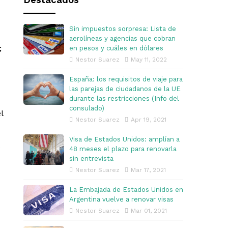
Destacados
Sin impuestos sorpresa: Lista de
aerolíneas y agencias que cobran
;
en pesos y cuáles en dólares
Nestor Suarez
May 11, 2022
España: los requisitos de viaje para
las parejas de ciudadanos de la UE
durante las restricciones (Info del
consulado)
l
Nestor Suarez
Apr 19, 2021
Visa de Estados Unidos: amplían a
s
48 meses el plazo para renovarla
sin entrevista
Nestor Suarez
Mar 17, 2021
La Embajada de Estados Unidos en
Argentina vuelve a renovar visas
Nestor Suarez
Mar 01, 2021