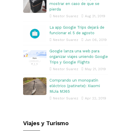
mostrar en caso de que se
pierda
Nestor Suarez
Aug 21, 2019
La app Google Trips dejará de
funcionar el 5 de agosto
Nestor Suarez
Jun 06, 2019
Google lanza una web para
organizar viajes uniendo Google
Trips y Google Flights
Nestor Suarez
May 21, 2019
Comprando un monopatín
eléctrico (patinete): Xiaomi
MiJia M365
Nestor Suarez
Apr 22, 2019
Viajes y Turismo