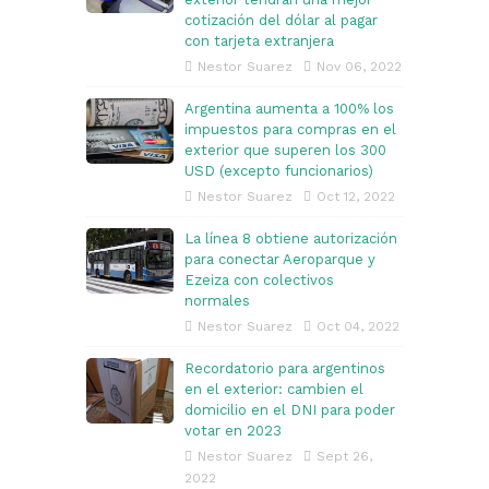
cotización del dólar al pagar
con tarjeta extranjera
Nestor Suarez
Nov 06, 2022
Argentina aumenta a 100% los
impuestos para compras en el
exterior que superen los 300
USD (excepto funcionarios)
Nestor Suarez
Oct 12, 2022
La línea 8 obtiene autorización
para conectar Aeroparque y
Ezeiza con colectivos
normales
Nestor Suarez
Oct 04, 2022
Recordatorio para argentinos
en el exterior: cambien el
domicilio en el DNI para poder
votar en 2023
Nestor Suarez
Sept 26,
2022