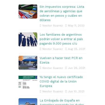
Sin impuestos sorpresa: Lista
de aerolíneas y agencias que
cobran en pesos y cuáles en
dólares
Nestor Suarez
May 11, 2022
Los familiares de argentinos
podrán volver a entrar al país
pagando 9.000 pesos c/u
Nestor Suarez
Aug 05, 2021
Vuelven a hacer test PCR en
Ezeiza
Nestor Suarez
Jun 26, 2021
Ya tengo el nuevo certificado
COVID digital de la Unión
Europea
Nestor Suarez
Jun 10, 2021
La Embajada de España en
Argentina responde las dudas