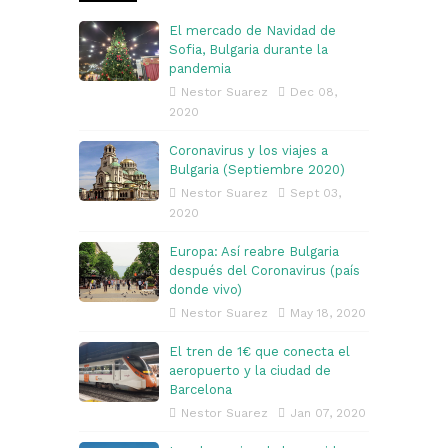
El mercado de Navidad de
Sofia, Bulgaria durante la
pandemia
Nestor Suarez
Dec 08,
2020
Coronavirus y los viajes a
Bulgaria (Septiembre 2020)
Nestor Suarez
Sept 03,
2020
Europa: Así reabre Bulgaria
después del Coronavirus (país
donde vivo)
Nestor Suarez
May 18, 2020
El tren de 1€ que conecta el
aeropuerto y la ciudad de
Barcelona
Nestor Suarez
Jan 07, 2020