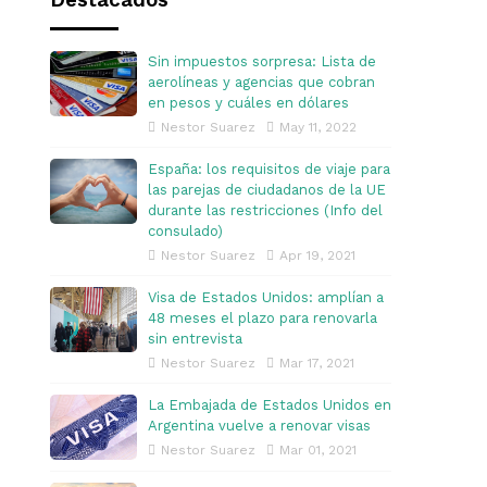
Destacados
Sin impuestos sorpresa: Lista de
aerolíneas y agencias que cobran
en pesos y cuáles en dólares
Nestor Suarez
May 11, 2022
España: los requisitos de viaje para
las parejas de ciudadanos de la UE
durante las restricciones (Info del
consulado)
Nestor Suarez
Apr 19, 2021
Visa de Estados Unidos: amplían a
48 meses el plazo para renovarla
sin entrevista
Nestor Suarez
Mar 17, 2021
La Embajada de Estados Unidos en
Argentina vuelve a renovar visas
Nestor Suarez
Mar 01, 2021