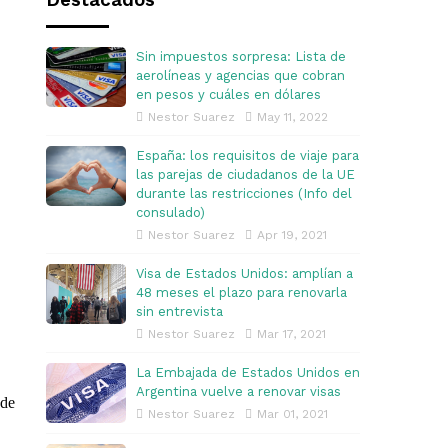
Destacados
Sin impuestos sorpresa: Lista de
aerolíneas y agencias que cobran
en pesos y cuáles en dólares
Nestor Suarez
May 11, 2022
España: los requisitos de viaje para
las parejas de ciudadanos de la UE
durante las restricciones (Info del
consulado)
Nestor Suarez
Apr 19, 2021
Visa de Estados Unidos: amplían a
48 meses el plazo para renovarla
sin entrevista
Nestor Suarez
Mar 17, 2021
La Embajada de Estados Unidos en
Argentina vuelve a renovar visas
 de
Nestor Suarez
Mar 01, 2021