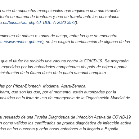
a serie de supuestos excepcionales que requieren una autorización
ente en materia de fronteras y que se tramita ante los consulados
oe.es/buscar/act.php?id=BOE-A-2020-3972
).
enientes de países o zonas de riesgo, entre los que se encuentra
ps://www.mscbs.gob.es/
), se les exigirá la certificación de algunos de los
 que el titular ha recibido una vacuna contra la COVID-19. Se aceptarán
 expedidos por las autoridades competentes del país de origen a partir
inistración de la última dosis de la pauta vacunal completa.
as por Pfizer-Biontech, Moderna, Astra-Zeneca,
rm, que son las que, por el momento, están autorizadas por la
cluidas en la lista de uso de emergencia de la Organización Mundial de
el resultado de una Prueba Diagnóstica de Infección Activa de COVID-19
án como válidos los certificados de prueba diagnóstica de infección activa
os en las cuarenta y ocho horas anteriores a la llegada a España.